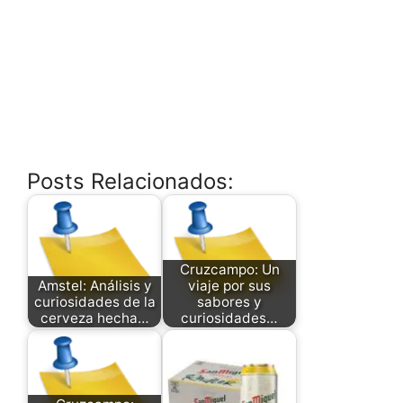
Posts Relacionados:
Cruzcampo: Un
Amstel: Análisis y
viaje por sus
curiosidades de la
sabores y
cerveza hecha…
curiosidades…