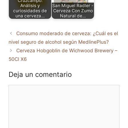
Cruzcampo:
Análisis y
San Miguel Radler -
curiosidades de
Cerveza Con Zumo
una cerveza…
Natural de…
Consumo moderado de cerveza: ¿Cuál es el
nivel seguro de alcohol según MedlinePlus?
Cerveza Hobgoblin de Wichwood Brewery –
50Cl X6
Deja un comentario
Comentario