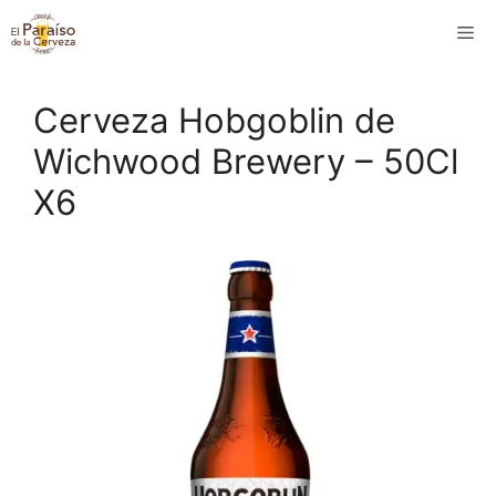
Saltar
M
al
contenido
Cerveza Hobgoblin de
Wichwood Brewery – 50Cl
X6