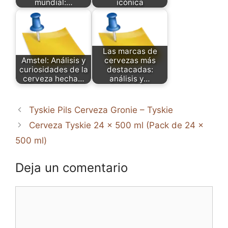
mundial:…
icónica
Las marcas de
Amstel: Análisis y
cervezas más
curiosidades de la
destacadas:
cerveza hecha…
análisis y…
Tyskie Pils Cerveza Gronie – Tyskie
Cerveza Tyskie 24 x 500 ml (Pack de 24 x
500 ml)
Deja un comentario
Comentario