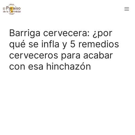
Saltar
M
al
contenido
Barriga cervecera: ¿por
qué se infla y 5 remedios
cerveceros para acabar
con esa hinchazón