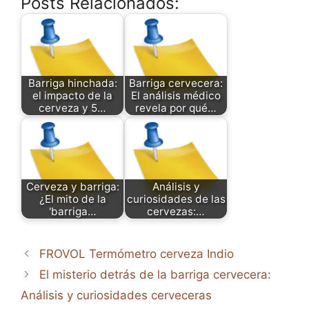
Posts Relacionados:
Barriga hinchada:
Barriga cervecera:
el impacto de la
El análisis médico
cerveza y 5…
revela por qué…
Cerveza y barriga:
Análisis y
¿El mito de la
curiosidades de las
'barriga…
cervezas:…
FROVOL Termómetro cerveza Indio
El misterio detrás de la barriga cervecera:
Análisis y curiosidades cerveceras