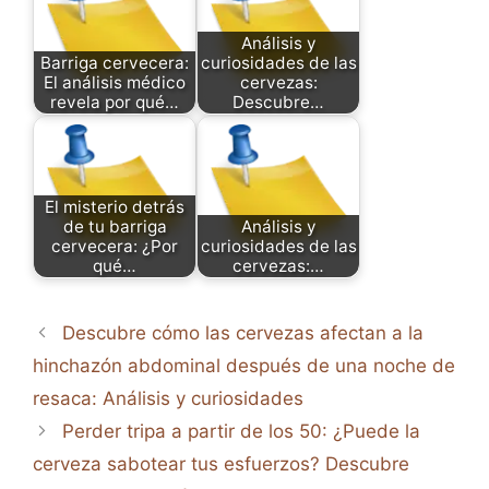
Análisis y
Barriga cervecera:
curiosidades de las
El análisis médico
cervezas:
revela por qué…
Descubre…
El misterio detrás
de tu barriga
Análisis y
cervecera: ¿Por
curiosidades de las
qué…
cervezas:…
Descubre cómo las cervezas afectan a la
hinchazón abdominal después de una noche de
resaca: Análisis y curiosidades
Perder tripa a partir de los 50: ¿Puede la
cerveza sabotear tus esfuerzos? Descubre