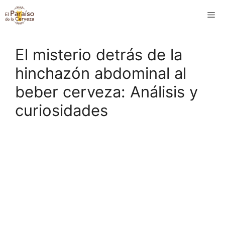
Saltar
M
al
contenido
El misterio detrás de la
hinchazón abdominal al
beber cerveza: Análisis y
curiosidades