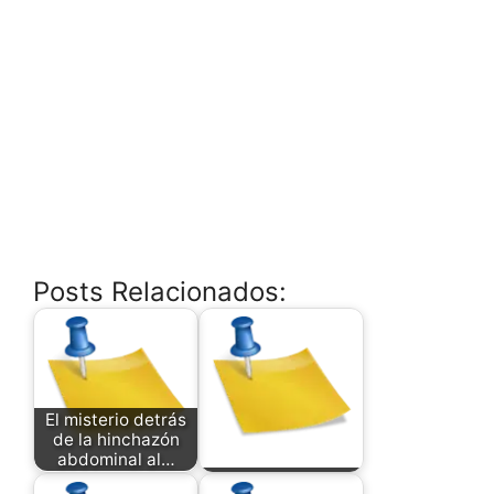
Posts Relacionados:
El misterio detrás
de la hinchazón
abdominal al…