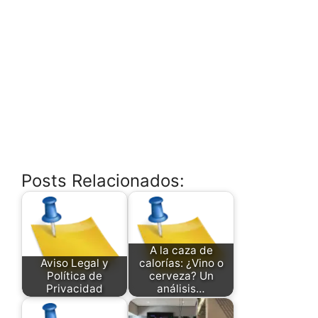
Posts Relacionados:
A la caza de
Aviso Legal y
calorías: ¿Vino o
Política de
cerveza? Un
Privacidad
análisis…