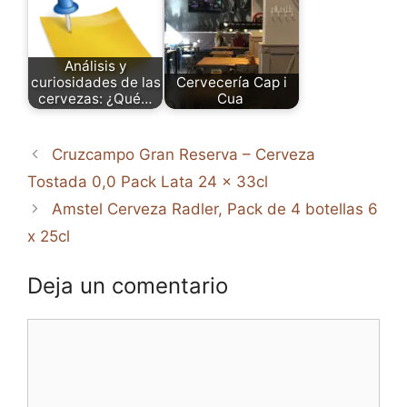
Análisis y
curiosidades de las
Cervecería Cap i
cervezas: ¿Qué…
Cua
Cruzcampo Gran Reserva – Cerveza
Tostada 0,0 Pack Lata 24 x 33cl
Amstel Cerveza Radler, Pack de 4 botellas 6
x 25cl
Deja un comentario
Comentario