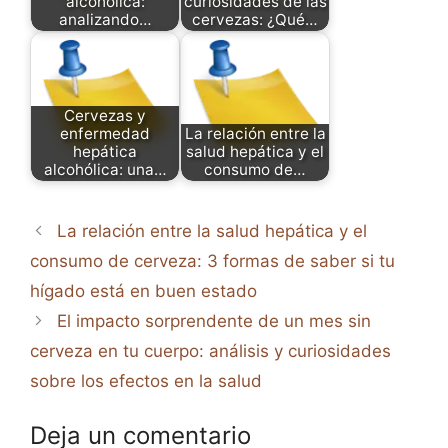
alcohólica:
curiosidades de las
analizando…
cervezas: ¿Qué…
Cervezas y
enfermedad
La relación entre la
hepática
salud hepática y el
alcohólica: una…
consumo de…
La relación entre la salud hepática y el
consumo de cerveza: 3 formas de saber si tu
hígado está en buen estado
El impacto sorprendente de un mes sin
cerveza en tu cuerpo: análisis y curiosidades
sobre los efectos en la salud
Deja un comentario