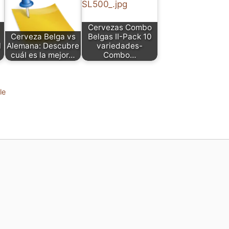
Cervezas Combo
Cerveza Belga vs
Belgas II-Pack 10
l
Alemana: Descubre
variedades-
cuál es la mejor…
Combo…
s
le