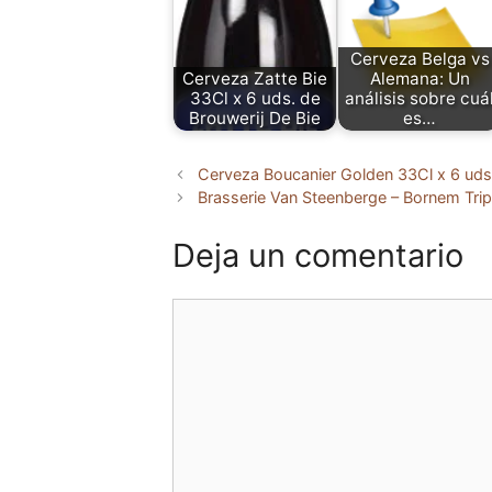
Cerveza Belga vs
Cerveza Zatte Bie
Alemana: Un
33Cl x 6 uds. de
análisis sobre cuá
Brouwerij De Bie
es…
Cerveza Boucanier Golden 33Cl x 6 ud
Brasserie Van Steenberge – Bornem Trip
Deja un comentario
Comentario