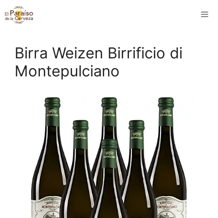
Saltar
M
al
contenido
Birra Weizen Birrificio di
Montepulciano