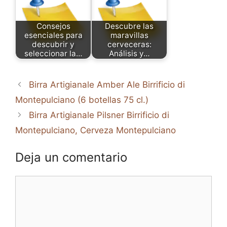
Consejos
Descubre las
esenciales para
maravillas
descubrir y
cerveceras:
seleccionar la…
Análisis y…
Birra Artigianale Amber Ale Birrificio di
Montepulciano (6 botellas 75 cl.)
Birra Artigianale Pilsner Birrificio di
Montepulciano, Cerveza Montepulciano
Deja un comentario
Comentario