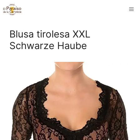
Saltar
M
al
contenido
Blusa tirolesa XXL
Schwarze Haube