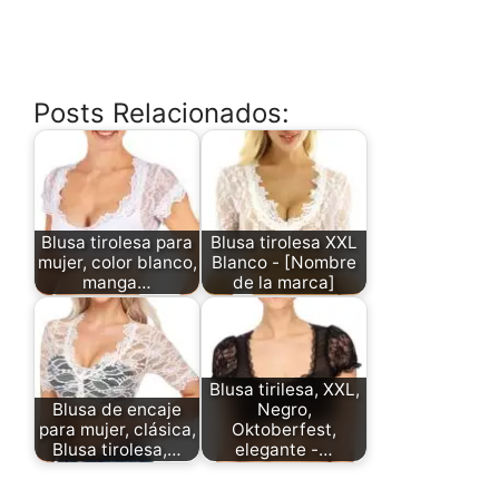
Posts Relacionados:
Blusa tirolesa para
Blusa tirolesa XXL
mujer, color blanco,
Blanco - [Nombre
manga…
de la marca]
Blusa tirilesa, XXL,
Blusa de encaje
Negro,
para mujer, clásica,
Oktoberfest,
Blusa tirolesa,…
elegante -…