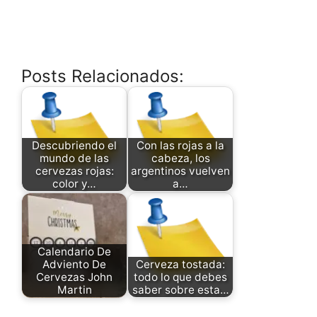
Posts Relacionados:
Descubriendo el
Con las rojas a la
mundo de las
cabeza, los
cervezas rojas:
argentinos vuelven
color y…
a…
Calendario De
Adviento De
Cerveza tostada:
Cervezas John
todo lo que debes
Martin
saber sobre esta…