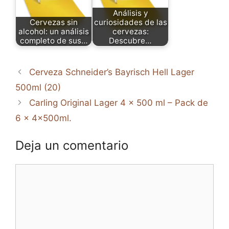
Análisis y
Cervezas sin
curiosidades de las
alcohol: un análisis
cervezas:
completo de sus…
Descubre…
Cerveza Schneider’s Bayrisch Hell Lager
500ml (20)
Carling Original Lager 4 x 500 ml – Pack de
6 x 4x500ml.
Deja un comentario
Comentario