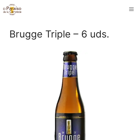
Saltar
M
al
contenido
Brugge Triple – 6 uds.