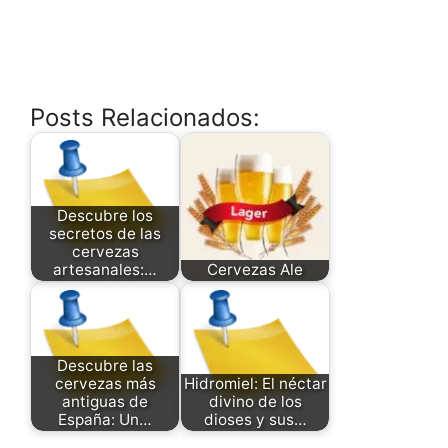
Posts Relacionados:
Descubre los
secretos de las
cervezas
artesanales:…
Cervezas Ale
Descubre las
cervezas más
Hidromiel: El néctar
antiguas de
divino de los
España: Un…
dioses y sus…