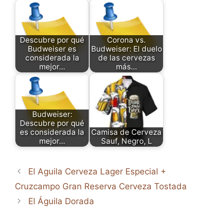
Descubre por qué
Corona vs.
Budweiser es
Budweiser: El duelo
considerada la
de las cervezas
mejor…
más…
Budweiser:
Descubre por qué
es considerada la
Camisa de Cerveza
mejor…
Sauf, Negro, L
El Aguila Cerveza Lager Especial +
Cruzcampo Gran Reserva Cerveza Tostada
El Águila Dorada