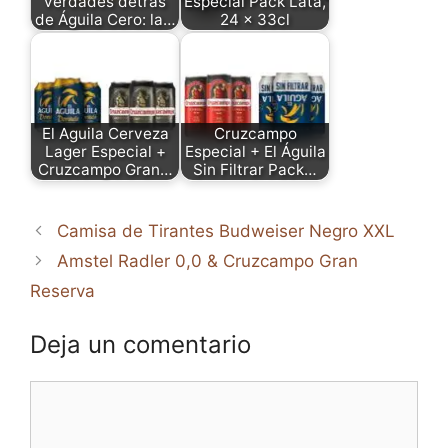
verdades detrás
Especial Pack Lata,
de Águila Cero: la…
24 x 33cl
El Aguila Cerveza
Cruzcampo
Lager Especial +
Especial + El Águila
Cruzcampo Gran…
Sin Filtrar Pack…
Camisa de Tirantes Budweiser Negro XXL
Amstel Radler 0,0 & Cruzcampo Gran
Reserva
Deja un comentario
Comentario