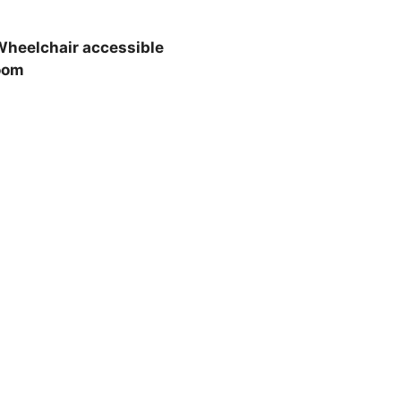
heelchair accessible
oom