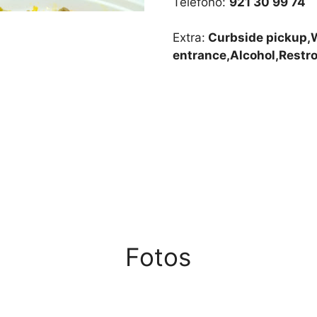
Teléfono:
921 30 99 74
Extra:
Curbside pickup,W
entrance,Alcohol,Restr
Fotos