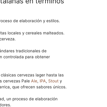
atalanas en términos
roceso de elaboración y estilos.
ltas locales y cereales malteados.
 cerveza.
ándares tradicionales de
ón controlada para obtener
clásicas cervezas lager hasta las
as cervezas Pale
Ale
,
IPA
,
Stout
y
rrica, que ofrecen sabores únicos.
dad, un proceso de elaboración
dores.