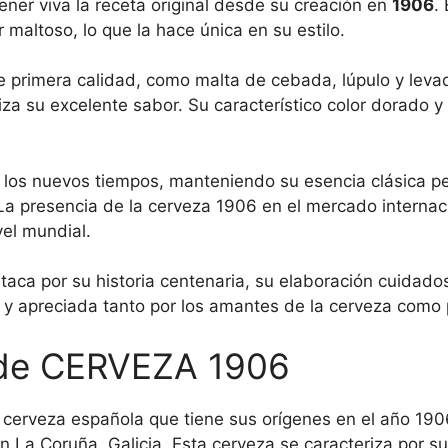
ener viva la receta original desde su creación en
1906
.
r maltoso, lo que la hace única en su estilo.
e primera calidad, como malta de cebada, lúpulo y leva
iza su excelente sabor. Su característico color dorado
 los nuevos tiempos, manteniendo su esencia clásica 
La presencia de la cerveza 1906 en el mercado internac
vel mundial.
aca por su historia centenaria, su elaboración cuidado
 y apreciada tanto por los amantes de la cerveza como
n de CERVEZA 1906
erveza española que tiene sus orígenes en el año 190
n La Coruña, Galicia. Esta cerveza se caracteriza por s