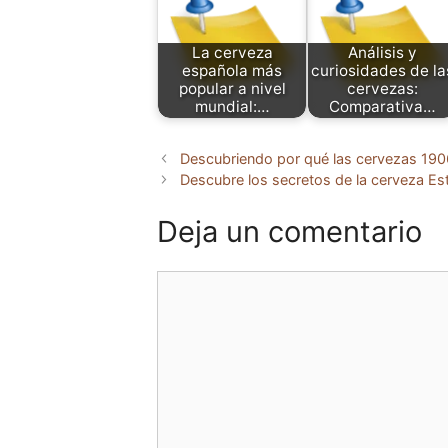
La cerveza
Análisis y
española más
curiosidades de la
popular a nivel
cervezas:
mundial:…
Comparativa…
Descubriendo por qué las cervezas 1906 
Descubre los secretos de la cerveza Es
Deja un comentario
Comentario