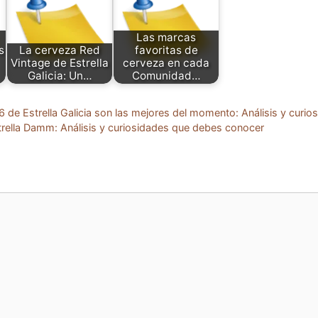
Las marcas
s
La cerveza Red
favoritas de
Vintage de Estrella
cerveza en cada
Galicia: Un…
Comunidad…
de Estrella Galicia son las mejores del momento: Análisis y curio
trella Damm: Análisis y curiosidades que debes conocer