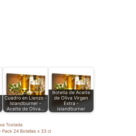
Botella de Aceite
Cuadro en Lienzo -
de Oliva Virgen
o
Islandburner -
Extra -
…
Aceite de Oliva…
islandburner
va Tostada
 Pack 24 Botellas x 33 cl