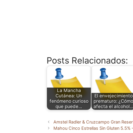
Posts Relacionados:
La Mancha
Cutánea: Un
El envejecimiento
fenómeno curioso
prematuro: ¿Cóm
que puede…
afecta el alcohol
Amstel Radler & Cruzcampo Gran Reser
Mahou Cinco Estrellas Sin Gluten 5.5% –