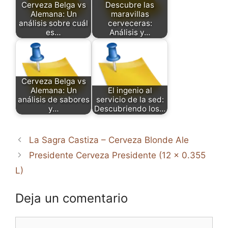
Cerveza Belga vs
Descubre las
Alemana: Un
maravillas
análisis sobre cuál
cerveceras:
es…
Análisis y…
Cerveza Belga vs
Alemana: Un
El ingenio al
análisis de sabores
servicio de la sed:
y…
Descubriendo los…
La Sagra Castiza – Cerveza Blonde Ale
Presidente Cerveza Presidente (12 x 0.355
L)
Deja un comentario
Comentario