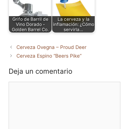
Grifo de Barril de
La cerveza y la
Vino Dorado -
inflamación: ¿Cómo
Golden Barrel Co.
servirla…
Cerveza Ovegna – Proud Deer
Cerveza Espino “Beers Pike”
Deja un comentario
Comentario