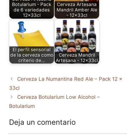
Botularium - Pack
Cerveza Artesana
de 6 variedades
Mandril Amber Ale
12x33cl
- 12x33cl
El perfil sensorial
de la cerveza como
Cerveza Mandril
criterio de…
Artesana - 12x33cl
Cerveza La Numantina Red Ale – Pack 12 x
33cl
Cerveza Botularium Low Alcohol –
Botularium
Deja un comentario