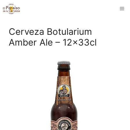
Saltar
M
al
contenido
Cerveza Botularium
Amber Ale – 12x33cl