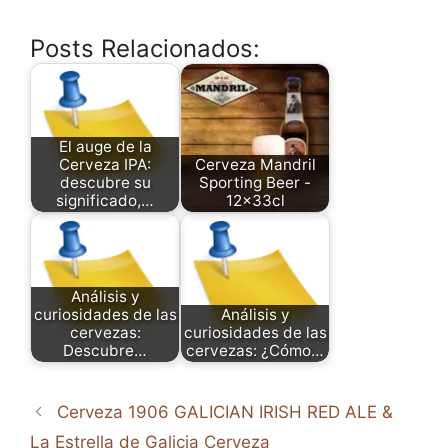
Posts Relacionados:
El auge de la
Cerveza IPA:
Cerveza Mandril
descubre su
Sporting Beer -
significado,…
12x33cl
Análisis y
curiosidades de las
Análisis y
cervezas:
curiosidades de las
Descubre…
cervezas: ¿Cómo…
Cerveza 1906 GALICIAN IRISH RED ALE &
La Estrella de Galicia Cerveza