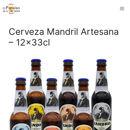
Saltar
M
al
contenido
Cerveza Mandril Artesana
– 12x33cl