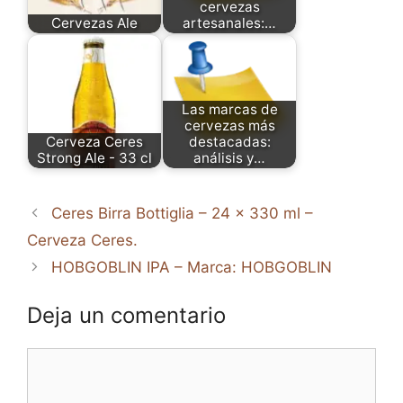
cervezas
Cervezas Ale
artesanales:…
Las marcas de
cervezas más
Cerveza Ceres
destacadas:
Strong Ale - 33 cl
análisis y…
Ceres Birra Bottiglia – 24 x 330 ml –
Cerveza Ceres.
HOBGOBLIN IPA – Marca: HOBGOBLIN
Deja un comentario
Comentario