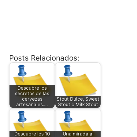
Posts Relacionados:
Descubre los
secretos de las
cervezas
Stout Dulce, Sweet
artesanales:…
Stout o Milk Stout
Descubre los 10
Una mirada al