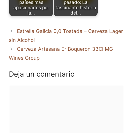
países más
pasado: La
apasionados por
fascinante historia
la…
del…
Estrella Galicia 0,0 Tostada – Cerveza Lager
sin Alcohol
Cerveza Artesana Er Boqueron 33Cl MG
Wines Group
Deja un comentario
Comentario