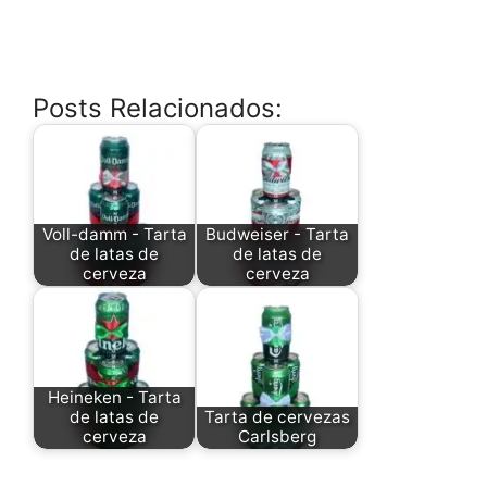
Posts Relacionados:
Voll-damm - Tarta
Budweiser - Tarta
de latas de
de latas de
cerveza
cerveza
Heineken - Tarta
de latas de
Tarta de cervezas
cerveza
Carlsberg