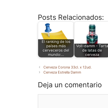
Posts Relacionados:
El ranking de los
países más
Voll-damm - Tart
cerveceros del
de latas de
mundo:…
cerveza
Cerveza Corona 33cl. x 12ud.
Cerveza Estrella Damm
Deja un comentario
Comentario