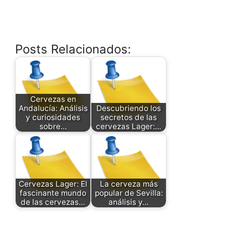
Posts Relacionados:
Cervezas en
Andalucía: Análisis
Descubriendo los
y curiosidades
secretos de las
sobre…
cervezas Lager:…
Cervezas Lager: El
La cerveza más
fascinante mundo
popular de Sevilla:
de las cervezas…
análisis y…