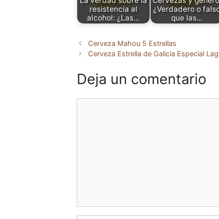
La verdad sobre la
Cervezas y género
resistencia al
¿Verdadero o fals
alcohol: ¿Las…
que las…
Cerveza Mahou 5 Estrellas
Cerveza Estrella de Galicia Especial Lag
Deja un comentario
Comentario