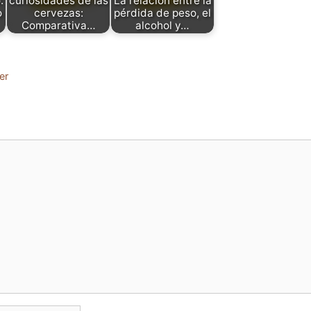
:
curiosidades de las
La relación entre la
o
cervezas:
pérdida de peso, el
Comparativa…
alcohol y…
er