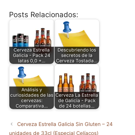
Posts Relacionados:
Cerveza Estrella
Descubriendo los
Galicia - Pack 24
secretos de la
latas 0,0 +…
Cerveza Tostada…
Análisis y
curiosidades de las
Cerveza La Estrella
cervezas:
de Galicia - Pack
Comparativa…
de 24 botellas…
Cerveza Estrella Galicia Sin Gluten – 24
unidades de 33cl (Especial Celíacos)