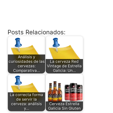
Posts Relacionados:
Análisis y
curiosidades de las
La cerveza Red
cervezas:
Vintage de Estrella
Comparativa…
Galicia: Un…
La correcta forma
de servir la
cerveza: análisis
Cerveza Estrella
y…
Galicia Sin Gluten