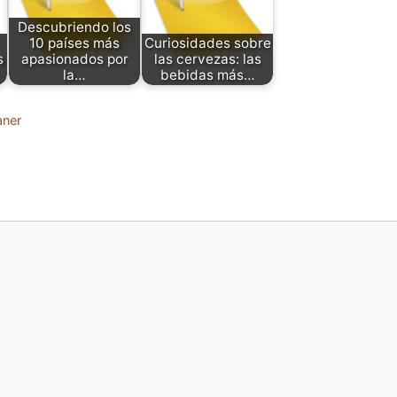
Descubriendo los
10 países más
Curiosidades sobre
s
apasionados por
las cervezas: las
la…
bebidas más…
aner