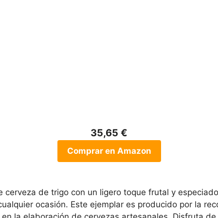
35,65 €
Comprar en Amazon
 cerveza de trigo con un ligero toque frutal y especiad
 cualquier ocasión. Este ejemplar es producido por la r
en la elaboración de cervezas artesanales. Disfruta de l