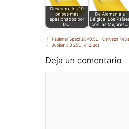
Descubre los 10
países más
De Alemania a
apasionados por
Bélgica: Los Paíse
la…
con las Mejores…
Paulaner Spezi 20×0,5L – Cerveza Paul
Jupiler 0.0 25Cl x 12 uds
Deja un comentario
Comentario