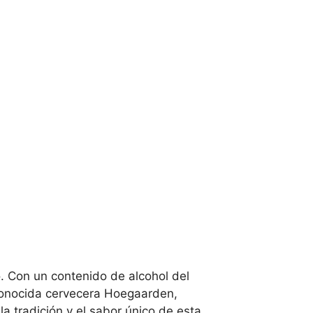
o. Con un contenido de alcohol del
econocida cervecera Hoegaarden,
a tradición y el sabor único de esta