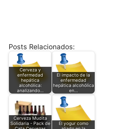
Posts Relacionados:
Cerveza y
enfermedad
El impacto de la
hepática
enfermedad
alcohólica:
hepática alcohólica
analizando…
en…
Cerveza Mudita
Solidaria - Pack de
El yogur como
Cata Cervezas
aliado en la