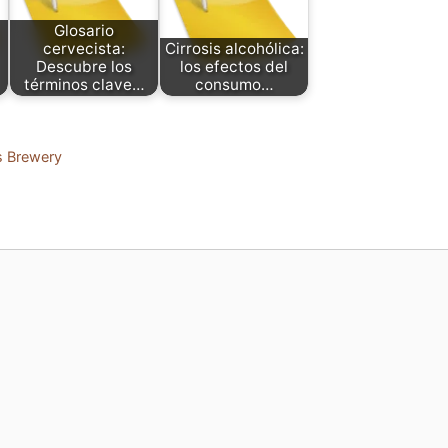
Glosario
cervecista:
Cirrosis alcohólica:
Descubre los
los efectos del
términos clave…
consumo…
rs Brewery