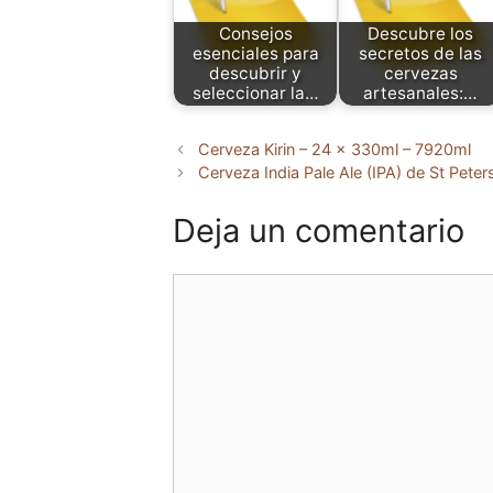
Consejos
Descubre los
esenciales para
secretos de las
descubrir y
cervezas
seleccionar la…
artesanales:…
Cerveza Kirin – 24 x 330ml – 7920ml
Cerveza India Pale Ale (IPA) de St Pete
Deja un comentario
Comentario