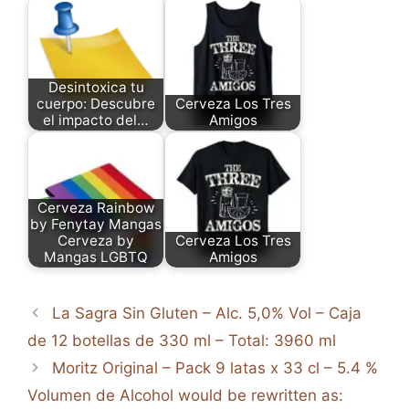
Desintoxica tu
cuerpo: Descubre
Cerveza Los Tres
el impacto del…
Amigos
Cerveza Rainbow
by Fenytay Mangas
Cerveza by
Cerveza Los Tres
Mangas LGBTQ
Amigos
La Sagra Sin Gluten – Alc. 5,0% Vol – Caja
de 12 botellas de 330 ml – Total: 3960 ml
Moritz Original – Pack 9 latas x 33 cl – 5.4 %
Volumen de Alcohol would be rewritten as: