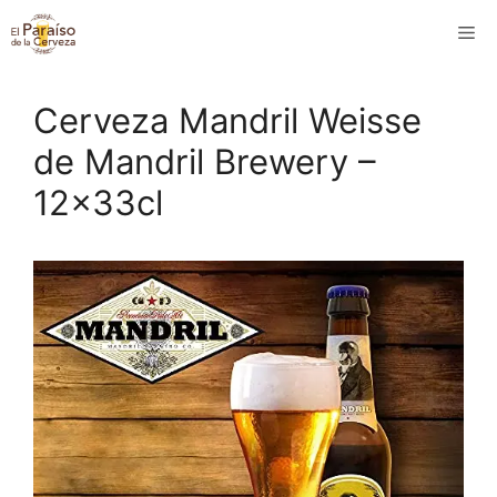
Saltar
M
al
contenido
Cerveza Mandril Weisse
de Mandril Brewery –
12x33cl