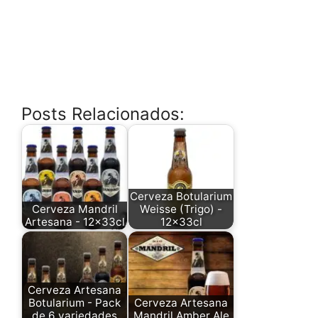
Posts Relacionados:
Cerveza Botularium
Cerveza Mandril
Weisse (Trigo) -
Artesana - 12x33cl
12x33cl
Cerveza Artesana
Botularium - Pack
Cerveza Artesana
de 6 variedades
Mandril Amber Ale