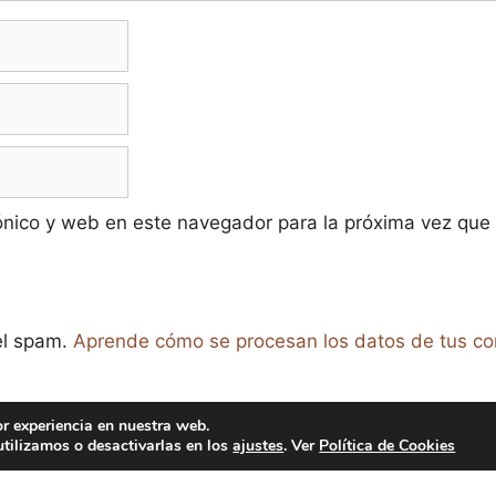
ónico y web en este navegador para la próxima vez que
 el spam.
Aprende cómo se procesan los datos de tus co
or experiencia en nuestra web.
tilizamos o desactivarlas en los
ajustes
. Ver
Política de Cookies
raíso de la Cerveza -
Aviso legal y Política de Privacidad
-
Polít