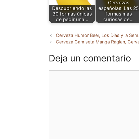
Cervezas
Descubriendo las
españolas: Las 25
30 formas únicas
formas más
de pedir una…
curiosas de…
Cerveza Humor Beer, Los Dias y la Sem
Cerveza Camiseta Manga Raglan, Cervez
Deja un comentario
Comentario