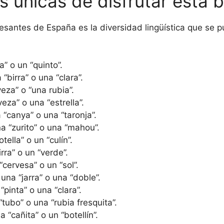
 únicas de disfrutar esta 
resantes de España es la diversidad lingüística que se 
” o un “quinto”.
“birra” o una “clara”.
veza” o “una rubia”.
eza” o una “estrella”.
 “canya” o una “taronja”.
na “zurito” o una “mahou”.
tella” o un “culín”.
rra” o un “verde”.
cervesa” o un “sol”.
 una “jarra” o una “doble”.
“pinta” o una “clara”.
tubo” o una “rubia fresquita”.
“cañita” o un “botellín”.