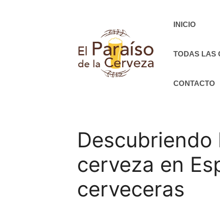
Saltar
al
INICIO
contenido
TODAS LAS
CONTACTO
Descubriendo 
cerveza en Esp
cerveceras