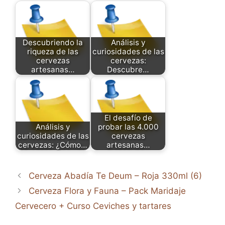
Descubriendo la
Análisis y
riqueza de las
curiosidades de las
cervezas
cervezas:
artesanas…
Descubre…
El desafío de
Análisis y
probar las 4.000
curiosidades de las
cervezas
cervezas: ¿Cómo…
artesanas…
Cerveza Abadía Te Deum – Roja 330ml (6)
Cerveza Flora y Fauna – Pack Maridaje
Cervecero + Curso Ceviches y tartares