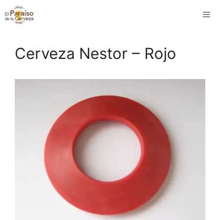
Saltar
M
al
contenido
Cerveza Nestor – Rojo