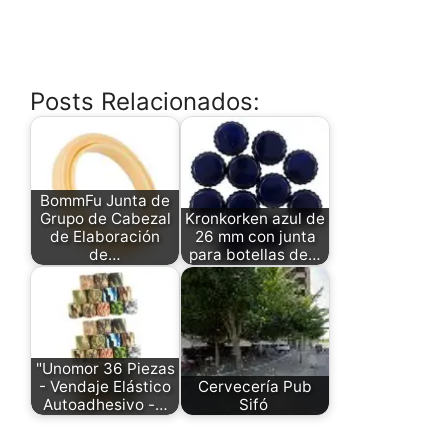
Posts Relacionados:
BommFu Junta de
Grupo de Cabezal
Kronkorken azul de
de Elaboración
26 mm con junta
de…
para botellas de…
"Unomor 36 Piezas
- Vendaje Elástico
Cervecería Pub
Autoadhesivo -…
Sifó