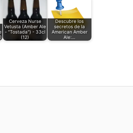
Cerveza Nurse
Descubre los
Vetusta (Amber Ale
secretos de la
e
- "Tostada") - 33cl
American Amber
)
(12)
Ale:…