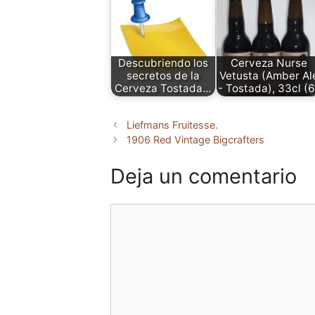
Descubriendo los
Cerveza Nurse
secretos de la
Vetusta (Amber Al
Cerveza Tostada…
- Tostada), 33cl (6
Liefmans Fruitesse.
1906 Red Vintage Bigcrafters
Deja un comentario
Comentario