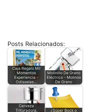
Posts Relacionados:
Caja Regalo Mil
Momentos
Molinillo De Grano
Experiencia -
Eléctrico - Molinos
Odisseias…
De Grano
Cerveza
Trituradora,
¿Súper Bock o