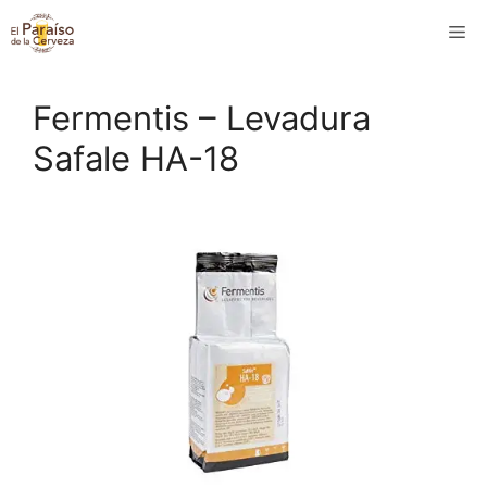
Saltar
M
al
contenido
Fermentis – Levadura
Safale HA-18