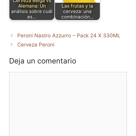
Cerveza Belga vs
Alemana: Un
Las frutas y la
análisis sobre cuál
cerveza: una
es…
combinación…
Peroni Nastro Azzurro – Pack 24 X 330ML
Cerveza Peroni
Deja un comentario
Comentario