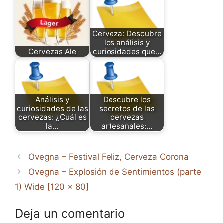
Cerveza: Descubre
los análisis y
Cervezas Ale
curiosidades que…
Análisis y
Descubre los
curiosidades de las
secretos de las
cervezas: ¿Cuál es
cervezas
la…
artesanales:…
Ovegna – Festival Feliz, Cerveza Corona
Ovegna – Explosión de Sentimientos (parte
1) Wide [120 x 80]
Deja un comentario