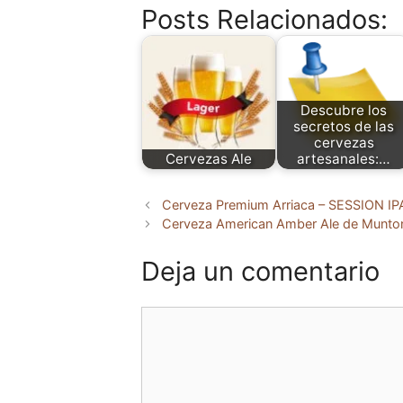
Posts Relacionados:
Descubre los
secretos de las
cervezas
Cervezas Ale
artesanales:…
Cerveza Premium Arriaca – SESSION IPA
Cerveza American Amber Ale de Munto
Deja un comentario
Comentario