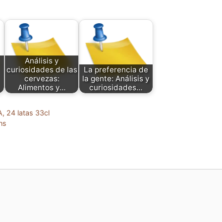
Análisis y
curiosidades de las
La preferencia de
cervezas:
la gente: Análisis y
Alimentos y…
curiosidades…
, 24 latas 33cl
ns