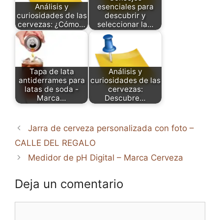
Análisis y
esenciales para
curiosidades de las
descubrir y
cervezas: ¿Cómo…
seleccionar la…
Tapa de lata
Análisis y
antiderrames para
curiosidades de las
latas de soda -
cervezas:
Marca…
Descubre…
Jarra de cerveza personalizada con foto –
CALLE DEL REGALO
Medidor de pH Digital – Marca Cerveza
Deja un comentario
Comentario