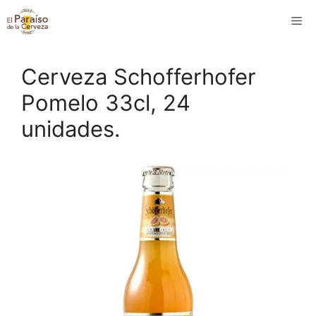
Saltar
M
al
contenido
Cerveza Schofferhofer
Pomelo 33cl, 24
unidades.