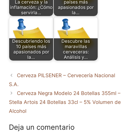
La cerveza y la
países más
inflamación: ¿Cómo
apasionados por
servirla…
la…
Descubriendo los
Descubre las
10 países más
maravillas
apasionados por
cerveceras:
la…
Análisis y…
Cerveza PILSENER – Cervecería Nacional
S.A.
Cerveza Negra Modelo 24 Botellas 355ml –
Stella Artois 24 Botellas 33cl – 5% Volumen de
Alcohol
Deja un comentario