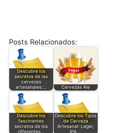
Posts Relacionados:
Descubre los
secretos de las
cervezas
artesanales:…
Cervezas Ale
Descubre los
Descubre los Tipos
fascinantes
de Cerveza
secretos de los
Artesanal: Lager,
diferentes…
IPA,…